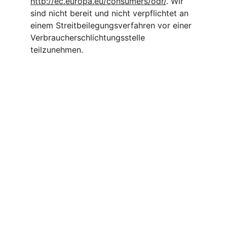
http://ec.europa.eu/consumers/odr/
. Wir 
sind nicht bereit und nicht verpflichtet an 
einem Streitbeilegungsverfahren vor einer 
Verbraucherschlichtungsstelle 
teilzunehmen.
Brand
Explore our sleek website template for 
seamless navigation.
CONTACT
import.almar@yahoo.de