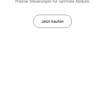
Präzise Steuerungen für optimale Abläufe.
Jetzt kaufen
Brand
Explore our sleek website template for 
seamless navigation.
CONTACT